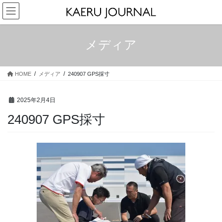
コ
ナ
ン
ビ
テ
ゲ
ン
ー
メディア
ツ
シ
へ
ョ
ス
ン
HOME
メディア
240907 GPS採寸
キ
に
ッ
移
プ
動
2025年2月4日
240907 GPS採寸