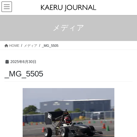
コ
ナ
ン
ビ
テ
ゲ
ン
ー
メディア
ツ
シ
へ
ョ
ス
ン
HOME
メディア
_MG_5505
キ
に
ッ
移
プ
動
2025年6月30日
_MG_5505