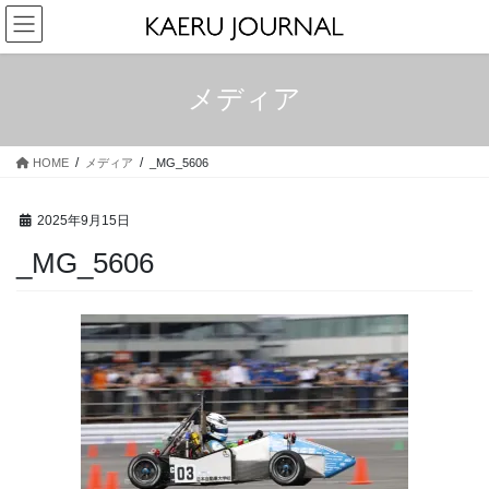
コ
ナ
ン
ビ
テ
ゲ
ン
ー
メディア
ツ
シ
へ
ョ
ス
ン
HOME
メディア
_MG_5606
キ
に
ッ
移
プ
動
2025年9月15日
_MG_5606