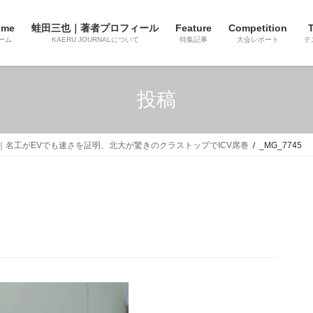
ome
蛙田三也｜著者プロフィール
Feature
Competition
T
ーム
KAERU JOURNALについて
特集記事
大会レポート
テ
投稿
 Expo｜名工がEVでも速さを証明、北大が驚きのクラストップでICV席巻
_MG_7745