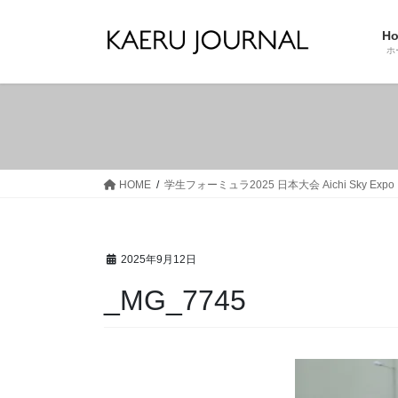
コ
ナ
ン
ビ
H
テ
ゲ
ホ
ン
ー
ツ
シ
へ
ョ
ス
ン
キ
に
ッ
移
HOME
学生フォーミュラ2025 日本大会 Aichi Sky
プ
動
2025年9月12日
_MG_7745