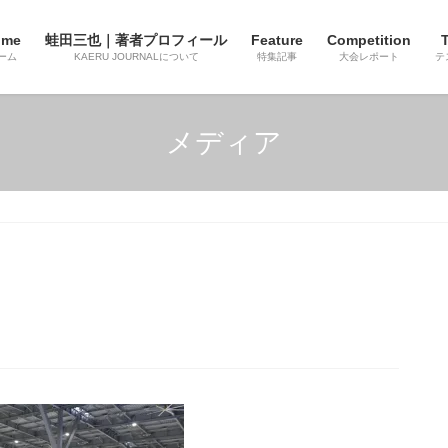
ome
蛙田三也｜著者プロフィール
Feature
Competition
T
ーム
KAERU JOURNALについて
特集記事
大会レポート
テ
メディア