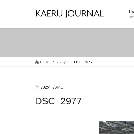
コ
ナ
ン
ビ
H
テ
ゲ
ホ
ン
ー
ツ
シ
へ
ョ
ス
ン
キ
に
ッ
移
HOME
メディア
DSC_2977
プ
動
2025年2月4日
DSC_2977