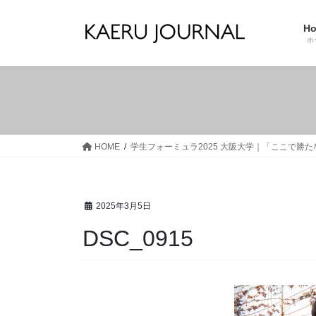
コ
ナ
ン
ビ
H
テ
ゲ
ホ
ン
ー
ツ
シ
へ
ョ
ス
ン
キ
に
ッ
移
HOME
学生フォーミュラ2025 大阪大学｜「ここで勝
プ
動
2025年3月5日
DSC_0915