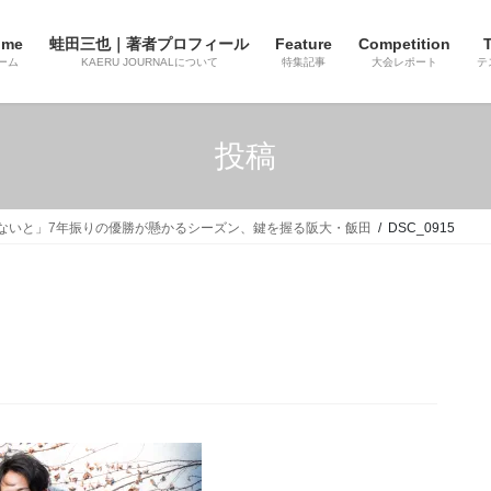
ome
蛙田三也｜著者プロフィール
Feature
Competition
T
ーム
KAERU JOURNALについて
特集記事
大会レポート
テ
投稿
たないと」7年振りの優勝が懸かるシーズン、鍵を握る阪大・飯田
DSC_0915