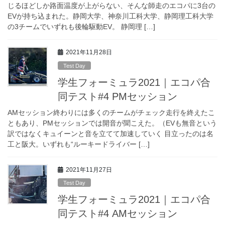
じるほどしか路面温度が上がらない、そんな師走のエコパに3台の
EVが持ち込まれた。静岡大学、神奈川工科大学、静岡理工科大学
の3チームでいずれも後輪駆動EV。 静岡理 […]
2021年11月28日
Test Day
学生フォーミュラ2021｜エコパ合
同テスト#4 PMセッション
AMセッション終わりには多くのチームがチェック走行を終えたこ
ともあり、PMセッションでは開音が聞こえた。（EVも無音という
訳ではなくキュイーンと音を立てて加速していく 目立ったのは名
工と阪大。いずれも“ルーキードライバー […]
2021年11月27日
Test Day
学生フォーミュラ2021｜エコパ合
同テスト#4 AMセッション