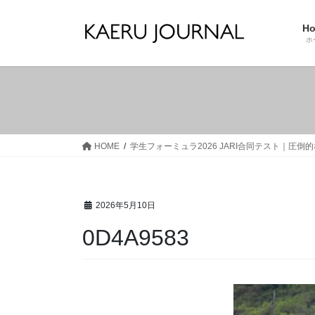
コ
ナ
ン
ビ
H
テ
ゲ
ホ
ン
ー
ツ
シ
へ
ョ
ス
ン
キ
に
ッ
移
HOME
学生フォーミュラ2026 JARI合同テスト｜圧
プ
動
2026年5月10日
0D4A9583