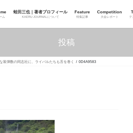
ome
蛙田三也｜著者プロフィール
Feature
Competition
T
ーム
KAERU JOURNALについて
特集記事
大会レポート
テ
投稿
倒的な装弾数の同志社に、ライバルたちも舌を巻く
0D4A9583