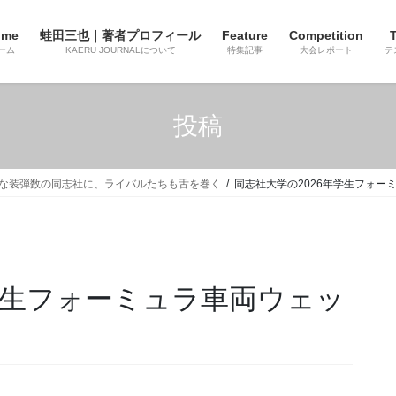
ome
蛙田三也｜著者プロフィール
Feature
Competition
T
ーム
KAERU JOURNALについて
特集記事
大会レポート
テ
投稿
倒的な装弾数の同志社に、ライバルたちも舌を巻く
同志社大学の2026年学生フォー
学生フォーミュラ車両ウェッ