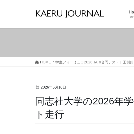
コ
ナ
ン
ビ
H
テ
ゲ
ホ
ン
ー
ツ
シ
へ
ョ
ス
ン
キ
に
ッ
移
HOME
学生フォーミュラ2026 JARI合同テスト｜圧
プ
動
2026年5月10日
同志社大学の2026年
ト走行