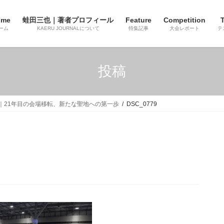
ome
蛙田三也｜著者プロフィール
Feature
Competition
T
ーム
KAERU JOURNALについて
特集記事
大会レポート
テ
投稿
 Expo｜21年目の会場移転、新たな聖地への第一歩
DSC_0779