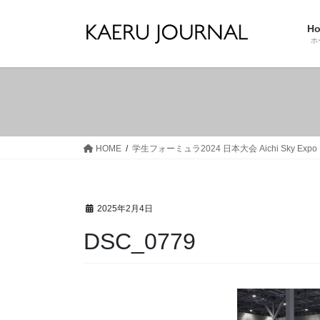
コ
ナ
ン
ビ
H
テ
ゲ
ホ
ン
ー
ツ
シ
へ
ョ
ス
ン
キ
に
ッ
移
HOME
学生フォーミュラ2024 日本大会 Aichi Sky
プ
動
2025年2月4日
DSC_0779