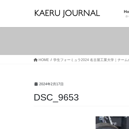
コ
ナ
ン
ビ
H
テ
ゲ
ホ
ン
ー
ツ
シ
へ
ョ
ス
ン
キ
に
ッ
移
HOME
学生フォーミュラ2024 名古屋工業大学｜チー
プ
動
2024年2月17日
DSC_9653