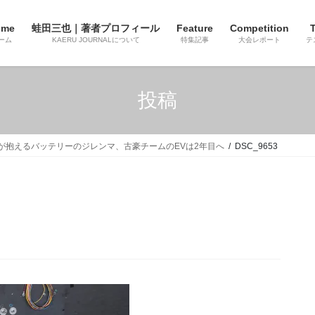
ome
蛙田三也｜著者プロフィール
Feature
Competition
T
ーム
KAERU JOURNALについて
特集記事
大会レポート
テ
投稿
ムが抱えるバッテリーのジレンマ、古豪チームのEVは2年目へ
DSC_9653