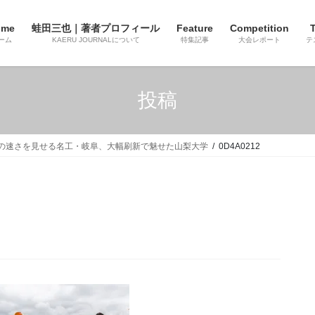
ome
蛙田三也｜著者プロフィール
Feature
Competition
T
ーム
KAERU JOURNALについて
特集記事
大会レポート
テ
投稿
定の速さを見せる名工・岐阜、大幅刷新で魅せた山梨大学
0D4A0212