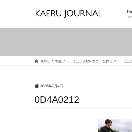
コ
ナ
ン
ビ
H
テ
ゲ
ホ
ン
ー
ツ
シ
へ
ョ
ス
ン
キ
に
ッ
移
HOME
学生フォーミュラ2026 エコパ合同テスト｜安
プ
動
2026年7月4日
0D4A0212