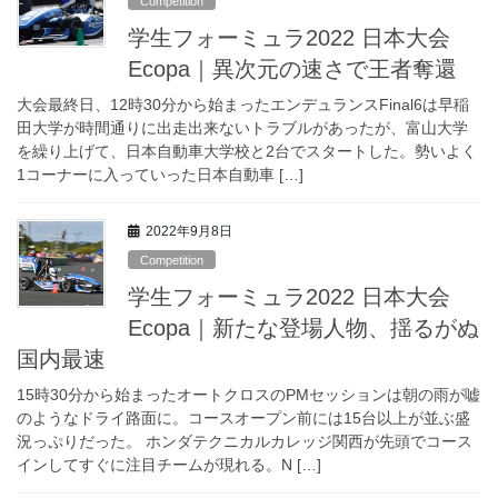
Competition
学生フォーミュラ2022 日本大会
Ecopa｜異次元の速さで王者奪還
大会最終日、12時30分から始まったエンデュランスFinal6は早稲
田大学が時間通りに出走出来ないトラブルがあったが、富山大学
を繰り上げて、日本自動車大学校と2台でスタートした。勢いよく
1コーナーに入っていった日本自動車 […]
2022年9月8日
Competition
学生フォーミュラ2022 日本大会
Ecopa｜新たな登場人物、揺るがぬ
国内最速
15時30分から始まったオートクロスのPMセッションは朝の雨が嘘
のようなドライ路面に。コースオープン前には15台以上が並ぶ盛
況っぷりだった。 ホンダテクニカルカレッジ関西が先頭でコース
インしてすぐに注目チームが現れる。N […]