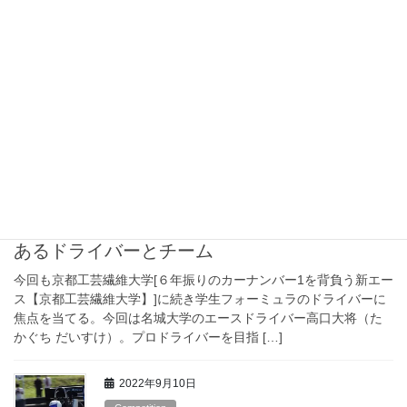
城、昨年ATX上位の実力は？
8月7日～9日の3日間で開催されたエコパ合同テスト最終日午後セ
ッションはダンプ路面でのスタートになり、スリックタイヤでコ
ースインするチームも見られた。しかし直後に雨が降り出して路
面はリセット。そこから先は午前セッション同 […]
2023年4月20日
Feature
学生フォーミュラ2023 名城大学｜
勝負の年、今シーズン最も勢いの
あるドライバーとチーム
今回も京都工芸繊維大学[６年振りのカーナンバー1を背負う新エー
ス【京都工芸繊維大学】]に続き学生フォーミュラのドライバーに
焦点を当てる。今回は名城大学のエースドライバー高口大将（た
かぐち だいすけ）。プロドライバーを目指 […]
2022年9月10日