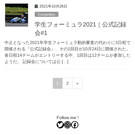
2021年10月26日
Competition
学生フォーミュラ2021｜公式記録
会#1
中止となった2021年学生フォーミュラ動的審査の代わりに3日程で
開催される『公式記録会』、その1回目が10月24日に開催された。
各日程14チームがエントリーする中、1回目は12チームが参加した
ようだ。 記録会については公 […]
投
固
固
1
2
»
稿
定
定
ペ
ペ
の
ー
ー
ペ
ジ
ジ
ー
Follow me !
Twitter
Instagram
Facebook
ジ
送