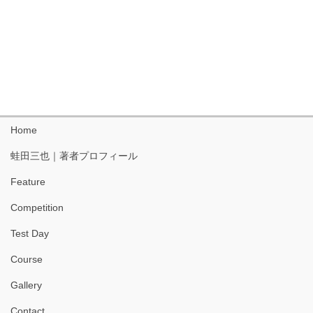
Home
蛙田三也｜著者プロフィール
Feature
Competition
Test Day
Course
Gallery
Contact